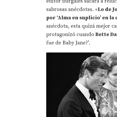
editor burgalés sacará a relu
sabrosas anécdotas. «
Lo de J
por ‘Alma en suplicio’ en la
anécdota, esta quizá mejor ca
protagonizó cuando
Bette Da
fue de Baby Jane?’.