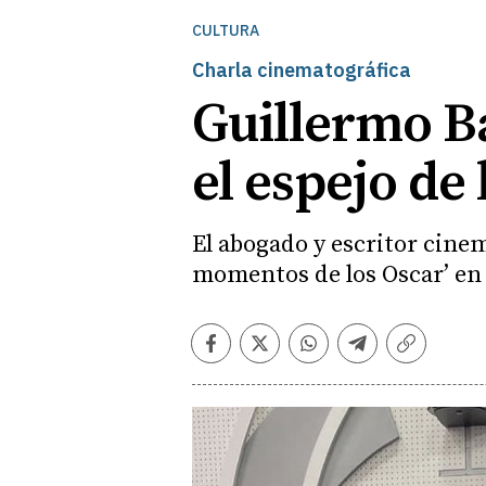
CULTURA
Charla cinematográfica
Guillermo B
el espejo d
El abogado y escritor cinem
momentos de los Oscar’ en e
Facebook
Twitter
Whatsapp
Telegram
Copiar
enlace