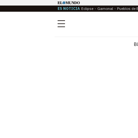
ES NOTICIA
Eclipse
Gamonal
Pueblos de 
Menú
B