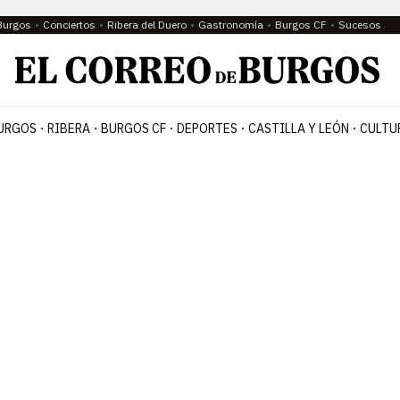
Burgos
Conciertos
Ribera del Duero
Gastronomía
Burgos CF
Sucesos
URGOS
RIBERA
BURGOS CF
DEPORTES
CASTILLA Y LEÓN
CULTU