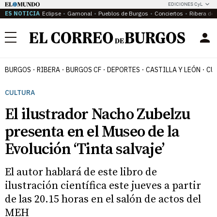
EDICIONES CyL
ES NOTICIA
Eclipse
Gamonal
Pueblos de Burgos
Conciertos
Ribera del
Menú
BURGOS
RIBERA
BURGOS CF
DEPORTES
CASTILLA Y LEÓN
CU
CULTURA
El ilustrador Nacho Zubelzu
presenta en el Museo de la
Evolución ‘Tinta salvaje’
El autor hablará de este libro de
ilustración científica este jueves a partir
de las 20.15 horas en el salón de actos del
MEH