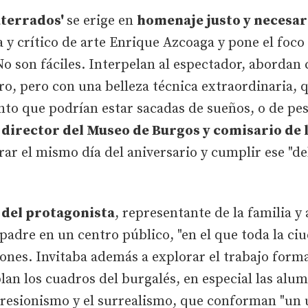
aterrados'
se erige en
homenaje justo y necesar
a y crítico de arte Enrique Azcoaga y pone el foco
No son fáciles. Interpelan al espectador, aborda
oro, pero con una belleza técnica extraordinaria, 
anto que podrían estar sacadas de sueños, o de pe
l
director del Museo de Burgos y comisario de 
rar el mismo día del aniversario y cumplir ese "de
o del protagonista
, representante de la familia y 
padre en un centro público, "en el que toda la ci
iones. Invitaba además a explorar el trabajo forma
lan los cuadros del burgalés, en especial las alu
xpresionismo y el surrealismo, que conforman "un 