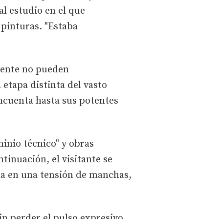
l estudio en el que
 pinturas. "Estaba
mente no pueden
 etapa distinta del vasto
incuenta hasta sus potentes
minio técnico" y obras
tinuación, el visitante se
rla en una tensión de manchas,
n perder el pulso expresivo,