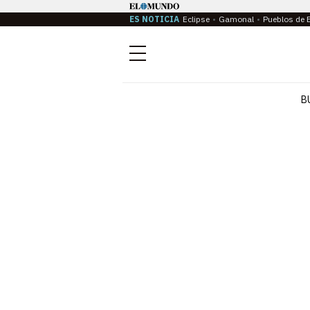
ES NOTICIA
Eclipse
Gamonal
Pueblos de 
Menú
B