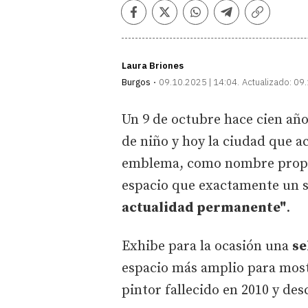
Facebook
Twitter
Whatsapp
Telegram
Copiar
enlace
Laura Briones
Burgos
09.10.2025 | 14:04
Actualizado:
09.
Un 9 de octubre hace cien año
de niño y hoy la ciudad que a
emblema, como nombre propio
espacio que exactamente un s
actualidad permanente"
.
Exhibe para la ocasión una
se
espacio más amplio para most
pintor fallecido en 2010 y de