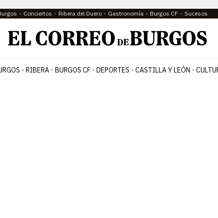
Burgos
Conciertos
Ribera del Duero
Gastronomía
Burgos CF
Sucesos
URGOS
RIBERA
BURGOS CF
DEPORTES
CASTILLA Y LEÓN
CULTU