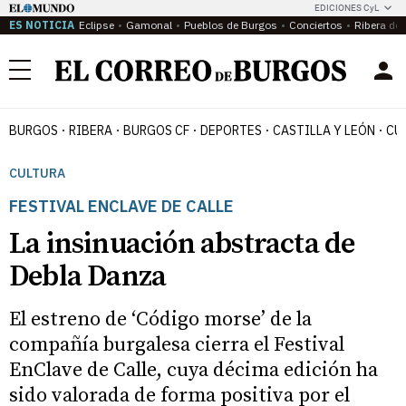
EDICIONES CyL
ES NOTICIA
Eclipse
Gamonal
Pueblos de Burgos
Conciertos
Ribera del
Menú
BURGOS
RIBERA
BURGOS CF
DEPORTES
CASTILLA Y LEÓN
CU
CULTURA
FESTIVAL ENCLAVE DE CALLE
La insinuación abstracta de
Debla Danza
El estreno de ‘Código morse’ de la
compañía burgalesa cierra el Festival
EnClave de Calle, cuya décima edición ha
sido valorada de forma positiva por el