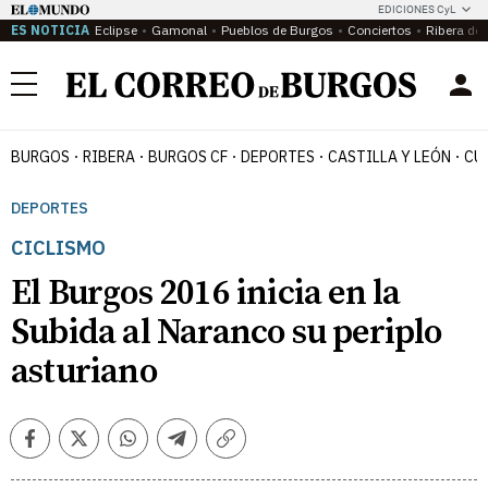
EDICIONES CyL
ES NOTICIA
Eclipse
Gamonal
Pueblos de Burgos
Conciertos
Ribera del
Menú
BURGOS
RIBERA
BURGOS CF
DEPORTES
CASTILLA Y LEÓN
CU
DEPORTES
CICLISMO
El Burgos 2016 inicia en la
Subida al Naranco su periplo
asturiano
Facebook
Twitter
Whatsapp
Telegram
Copiar
enlace