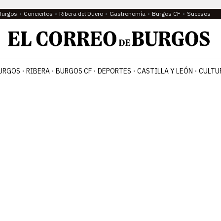
Burgos
Conciertos
Ribera del Duero
Gastronomía
Burgos CF
Sucesos
URGOS
RIBERA
BURGOS CF
DEPORTES
CASTILLA Y LEÓN
CULTU