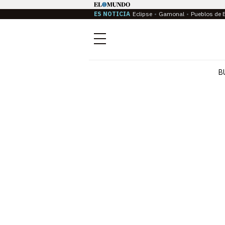
ES NOTICIA
Eclipse
Gamonal
Pueblos de 
Menú
B