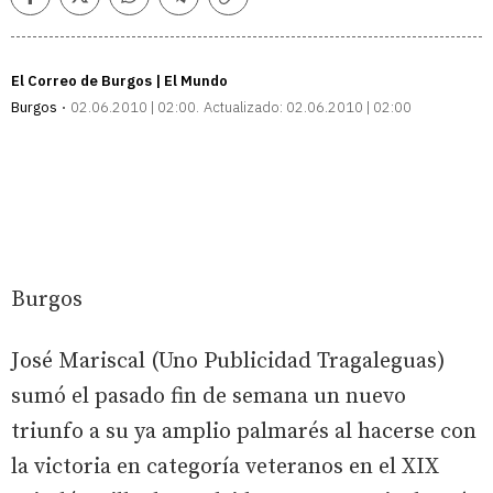
Facebook
Twitter
Whatsapp
Telegram
Copiar
enlace
El Correo de Burgos | El Mundo
Burgos
02.06.2010 | 02:00
Actualizado:
02.06.2010 | 02:00
Burgos
José Mariscal (Uno Publicidad Tragaleguas)
sumó el pasado fin de semana un nuevo
triunfo a su ya amplio palmarés al hacerse con
la victoria en categoría veteranos en el XIX