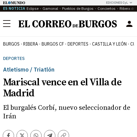
EDICIONES CyL
ES NOTICIA
Eclipse
Gamonal
Pueblos de Burgos
Conciertos
Ribera del
Menú
BURGOS
RIBERA
BURGOS CF
DEPORTES
CASTILLA Y LEÓN
CU
DEPORTES
Atletismo / Triatlón
Mariscal vence en el Villa de
Madrid
El burgalés Corbí, nuevo seleccionador de
Irán