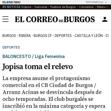
EDICIONES CyL
ES NOTICIA
Eclipse
Gamonal
Pueblos de Burgos
Conciertos
Ribera del
Menú
BURGOS
RIBERA
BURGOS CF
DEPORTES
CASTILLA Y LEÓN
CU
DEPORTES
BALONCESTO / Liga Femenina
Jopisa toma el relevo
La empresa asume el protagonismo
comercial en el CB Ciudad de Burgos /
Arranz Acinas se desvincula después de
ocho temporadas. El club burgalés se
inscribió en la máxima categoría y espera