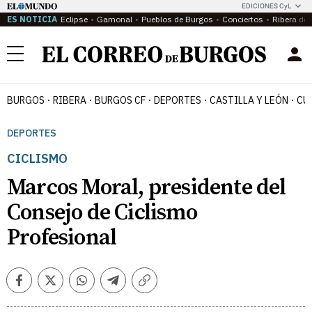
EDICIONES CyL
ES NOTICIA
Eclipse
Gamonal
Pueblos de Burgos
Conciertos
Ribera del
Menú
BURGOS
RIBERA
BURGOS CF
DEPORTES
CASTILLA Y LEÓN
CU
DEPORTES
CICLISMO
Marcos Moral, presidente del
Consejo de Ciclismo
Profesional
Facebook
Twitter
Whatsapp
Telegram
Copiar
enlace