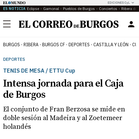
EDICIONES CyL
ES NOTICIA
Eclipse
Gamonal
Pueblos de Burgos
Conciertos
Ribera del
Menú
BURGOS
RIBERA
BURGOS CF
DEPORTES
CASTILLA Y LEÓN
CU
DEPORTES
TENIS DE MESA / ETTU Cup
Intensa jornada para el Caja
de Burgos
El conjunto de Fran Berzosa se mide en
doble sesión al Madeira y al Zoetemeer
holandés