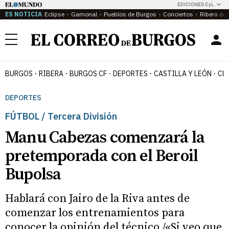
EDICIONES CyL
ES NOTICIA
Eclipse
Gamonal
Pueblos de Burgos
Conciertos
Ribera del
Menú
BURGOS
RIBERA
BURGOS CF
DEPORTES
CASTILLA Y LEÓN
CU
DEPORTES
FÚTBOL / Tercera División
Manu Cabezas comenzará la
pretemporada con el Beroil
Bupolsa
Hablará con Jairo de la Riva antes de
comenzar los entrenamientos para
conocer la opinión del técnico /«Si veo que