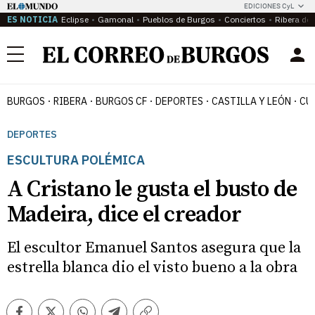
EDICIONES CyL
ES NOTICIA
Eclipse
Gamonal
Pueblos de Burgos
Conciertos
Ribera del
Menú
BURGOS
RIBERA
BURGOS CF
DEPORTES
CASTILLA Y LEÓN
CU
DEPORTES
ESCULTURA POLÉMICA
A Cristano le gusta el busto de
Madeira, dice el creador
El escultor Emanuel Santos asegura que la
estrella blanca dio el visto bueno a la obra