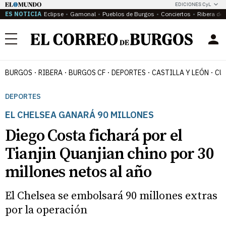
EDICIONES CyL
ES NOTICIA
Eclipse
Gamonal
Pueblos de Burgos
Conciertos
Ribera del
Menú
BURGOS
RIBERA
BURGOS CF
DEPORTES
CASTILLA Y LEÓN
CU
DEPORTES
EL CHELSEA GANARÁ 90 MILLONES
Diego Costa fichará por el
Tianjin Quanjian chino por 30
millones netos al año
El Chelsea se embolsará 90 millones extras
por la operación