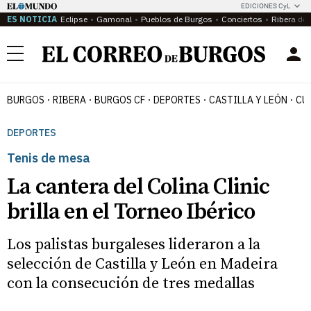
EDICIONES CyL
ES NOTICIA
Eclipse
Gamonal
Pueblos de Burgos
Conciertos
Ribera del
Menú
BURGOS
RIBERA
BURGOS CF
DEPORTES
CASTILLA Y LEÓN
CU
DEPORTES
Tenis de mesa
La cantera del Colina Clinic
brilla en el Torneo Ibérico
Los palistas burgaleses lideraron a la
selección de Castilla y León en Madeira
con la consecución de tres medallas