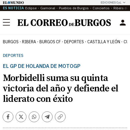
EDICIONES CyL
ES NOTICIA
Eclipse
Gamonal
Pueblos de Burgos
Conciertos
Ribera del
Menú
BURGOS
RIBERA
BURGOS CF
DEPORTES
CASTILLA Y LEÓN
CU
DEPORTES
EL GP DE HOLANDA DE MOTOGP
Morbidelli suma su quinta
victoria del año y defiende el
liderato con éxito
Facebook
Twitter
Whatsapp
Telegram
Copiar
enlace