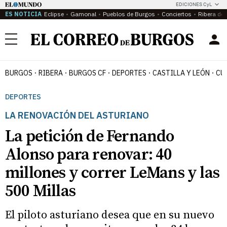
EDICIONES CyL
ES NOTICIA
Eclipse
Gamonal
Pueblos de Burgos
Conciertos
Ribera del
Menú
BURGOS
RIBERA
BURGOS CF
DEPORTES
CASTILLA Y LEÓN
CU
DEPORTES
LA RENOVACIÓN DEL ASTURIANO
La petición de Fernando
Alonso para renovar: 40
millones y correr LeMans y las
500 Millas
El piloto asturiano desea que en su nuevo