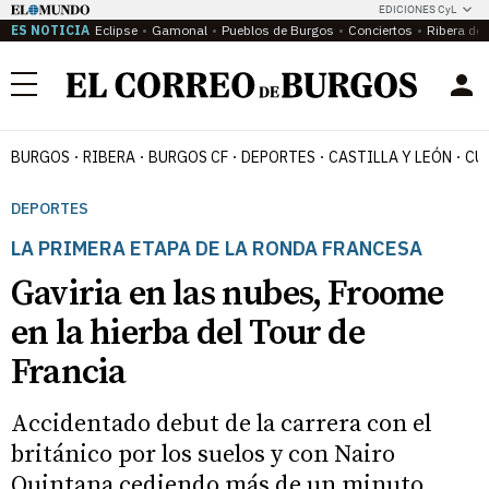
EDICIONES CyL
ES NOTICIA
Eclipse
Gamonal
Pueblos de Burgos
Conciertos
Ribera del
Menú
BURGOS
RIBERA
BURGOS CF
DEPORTES
CASTILLA Y LEÓN
CU
DEPORTES
LA PRIMERA ETAPA DE LA RONDA FRANCESA
Gaviria en las nubes, Froome
en la hierba del Tour de
Francia
Accidentado debut de la carrera con el
británico por los suelos y con Nairo
Quintana cediendo más de un minuto