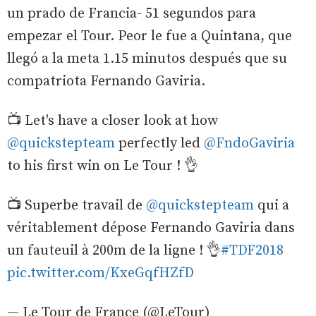
un prado de Francia- 51 segundos para
empezar el Tour. Peor le fue a Quintana, que
llegó a la meta 1.15 minutos después que su
compatriota Fernando Gaviria.
📺 Let's have a closer look at how
@quickstepteam
perfectly led
@FndoGaviria
to his first win on Le Tour ! 👌
📺 Superbe travail de
@quickstepteam
qui a
véritablement dépose Fernando Gaviria dans
un fauteuil à 200m de la ligne ! 👌
#TDF2018
pic.twitter.com/KxeGqfHZfD
— Le Tour de France (@LeTour)