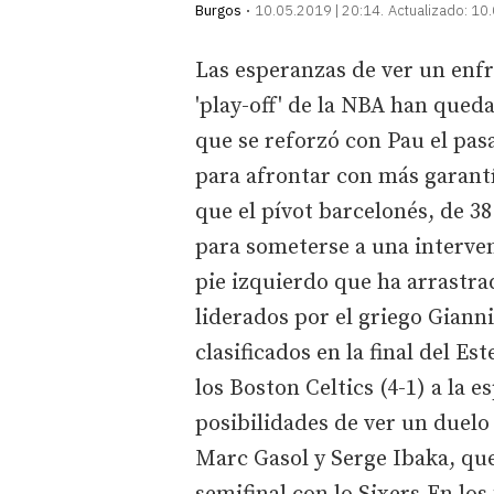
Burgos
10.05.2019 | 20:14
Actualizado:
10.
Las esperanzas de ver un enf
'play-off' de la NBA han qued
que se reforzó con Pau el pa
para afrontar con más garantí
que el pívot barcelonés, de 3
para someterse a una interven
pie izquierdo que ha arrastr
liderados por el griego Gian
clasificados en la final del E
los Boston Celtics (4-1) a la e
posibilidades de ver un duelo
Marc Gasol y Serge Ibaka, que