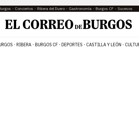
Burgos
Conciertos
Ribera del Duero
Gastronomía
Burgos CF
Sucesos
URGOS
RIBERA
BURGOS CF
DEPORTES
CASTILLA Y LEÓN
CULTU