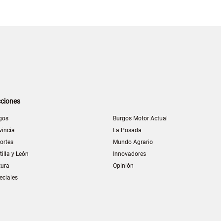
ciones
gos
Burgos Motor Actual
vincia
La Posada
ortes
Mundo Agrario
tilla y León
Innovadores
tura
Opinión
eciales