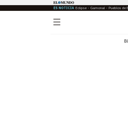
ES NOTICIA
Eclipse
Gamonal
Pueblos de 
Menú
B