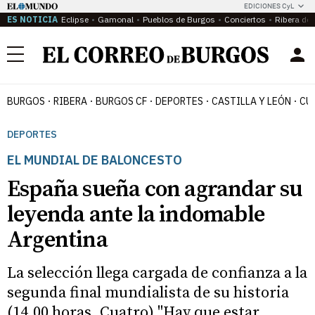
EDICIONES CyL
ES NOTICIA
Eclipse
Gamonal
Pueblos de Burgos
Conciertos
Ribera del
Menú
BURGOS
RIBERA
BURGOS CF
DEPORTES
CASTILLA Y LEÓN
CU
DEPORTES
EL MUNDIAL DE BALONCESTO
España sueña con agrandar su
leyenda ante la indomable
Argentina
La selección llega cargada de confianza a la
segunda final mundialista de su historia
(14.00 horas, Cuatro) "Hay que estar