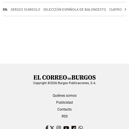
EN:
SERGIO SCARIOLO
SELECCIÓN ESPAÑOLA DE BALONCESTO
CUATRO
MA
Copyright ©2026 Burgos Publicaciones, S.A.
Quiénes somos
Publicidad
Contacto
RSS
Facebook
Twitter
Instagram
YouTube
Dailymotion
WhatsApp