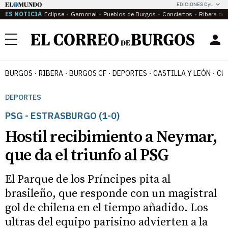
EDICIONES CyL
ES NOTICIA
Eclipse
Gamonal
Pueblos de Burgos
Conciertos
Ribera del
Menú
BURGOS
RIBERA
BURGOS CF
DEPORTES
CASTILLA Y LEÓN
CU
DEPORTES
PSG - ESTRASBURGO (1-0)
Hostil recibimiento a Neymar,
que da el triunfo al PSG
El Parque de los Príncipes pita al
brasileño, que responde con un magistral
gol de chilena en el tiempo añadido. Los
ultras del equipo parisino advierten a la