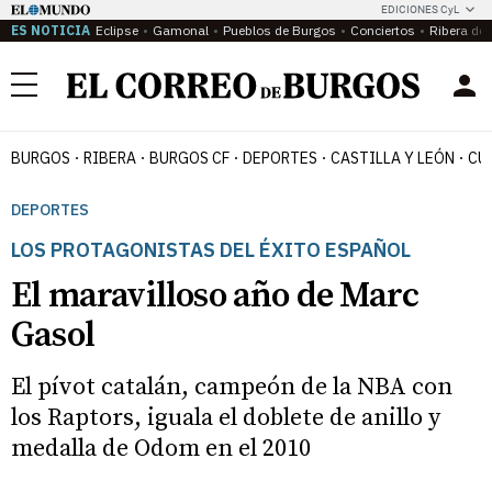
EDICIONES CyL
ES NOTICIA
Eclipse
Gamonal
Pueblos de Burgos
Conciertos
Ribera del
Menú
BURGOS
RIBERA
BURGOS CF
DEPORTES
CASTILLA Y LEÓN
CU
DEPORTES
LOS PROTAGONISTAS DEL ÉXITO ESPAÑOL
El maravilloso año de Marc
Gasol
El pívot catalán, campeón de la NBA con
los Raptors, iguala el doblete de anillo y
medalla de Odom en el 2010