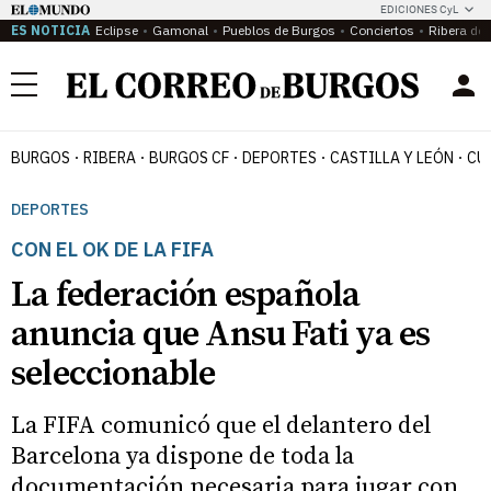
EDICIONES CyL
ES NOTICIA
Eclipse
Gamonal
Pueblos de Burgos
Conciertos
Ribera del
Menú
BURGOS
RIBERA
BURGOS CF
DEPORTES
CASTILLA Y LEÓN
CU
DEPORTES
CON EL OK DE LA FIFA
La federación española
anuncia que Ansu Fati ya es
seleccionable
La FIFA comunicó que el delantero del
Barcelona ya dispone de toda la
documentación necesaria para jugar con