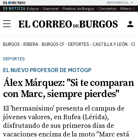
EDICIONES CyL
ES NOTICIA
Eclipse
Gamonal
Pueblos de Burgos
Conciertos
Ribera del
Menú
BURGOS
RIBERA
BURGOS CF
DEPORTES
CASTILLA Y LEÓN
CU
DEPORTES
EL NUEVO PROFESOR DE MOTOGP
Álex Márquez: "Si te comparan
con Marc, siempre pierdes"
El 'hermanísimo' presenta el campus de
jóvenes valores, en Rufea (Lérida),
disfrutando de sus primeros días de
vacaciones encima de la moto "Marc está