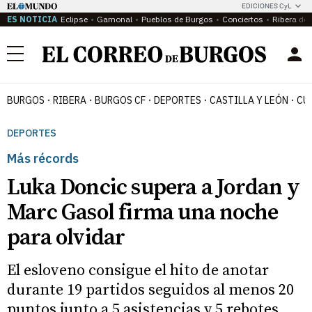
EDICIONES CyL
ES NOTICIA
Eclipse
Gamonal
Pueblos de Burgos
Conciertos
Ribera del
Menú
BURGOS
RIBERA
BURGOS CF
DEPORTES
CASTILLA Y LEÓN
CU
DEPORTES
Más récords
Luka Doncic supera a Jordan y
Marc Gasol firma una noche
para olvidar
El esloveno consigue el hito de anotar
durante 19 partidos seguidos al menos 20
puntos junto a 5 asistencias y 5 rebotes