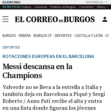
EDICIONES CyL
ES NOTICIA
Eclipse
Gamonal
Pueblos de Burgos
Conciertos
Ribera del
Menú
BURGOS
RIBERA
BURGOS CF
DEPORTES
CASTILLA Y LEÓN
CU
DEPORTES
ROTACIONES EUROPEAS EN EL BARCELONA
Messi descansa en la
Champions
Valverde no se lleva a la estrella a Italia y
también deja en Barcelona a Piqué y Sergi
Roberto / Ansu Fati recibe el alta y entra
en una lista donde figuran los jóvenes