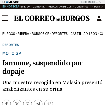
EDICIONES CyL
ES NOTICIA
Eclipse
Gamonal
Pueblos de Burgos
Conciertos
Ribera del
Menú
BURGOS
RIBERA
BURGOS CF
DEPORTES
CASTILLA Y LEÓN
CU
DEPORTES
MOTO GP
Iannone, suspendido por
dopaje
Una muestra recogida en Malasia presentó
anabolizantes en su orina