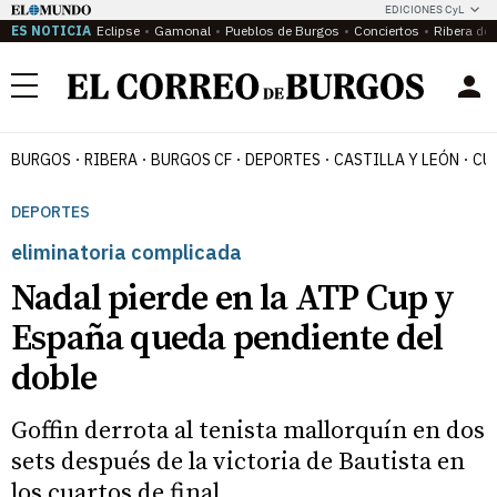
EDICIONES CyL
ES NOTICIA
Eclipse
Gamonal
Pueblos de Burgos
Conciertos
Ribera del
Menú
BURGOS
RIBERA
BURGOS CF
DEPORTES
CASTILLA Y LEÓN
CU
DEPORTES
eliminatoria complicada
Nadal pierde en la ATP Cup y
España queda pendiente del
doble
Goffin derrota al tenista mallorquín en dos
sets después de la victoria de Bautista en
los cuartos de final