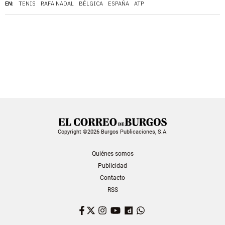
EN:
TENIS
RAFA NADAL
BÉLGICA
ESPAÑA
ATP
Copyright ©2026 Burgos Publicaciones, S.A.
Quiénes somos
Publicidad
Contacto
RSS
Facebook
Twitter
Instagram
YouTube
Dailymotion
WhatsApp