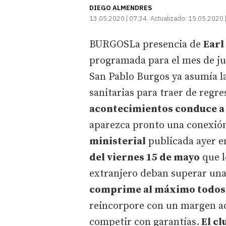
DIEGO ALMENDRES
13.05.2020 | 07:34
Actualizado:
15.05.2020 
BURGOSLa presencia de
Earl
programada para el mes de ju
San Pablo Burgos ya asumía las
sanitarias para traer de regres
acontecimientos conduce a u
aparezca pronto una conexió
ministerial
publicada ayer en
del viernes 15 de mayo
que l
extranjero deban superar un
comprime al máximo todos 
reincorpore con un margen ad
competir con garantías.
El cl