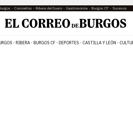
Burgos
Conciertos
Ribera del Duero
Gastronomía
Burgos CF
Sucesos
URGOS
RIBERA
BURGOS CF
DEPORTES
CASTILLA Y LEÓN
CULTU