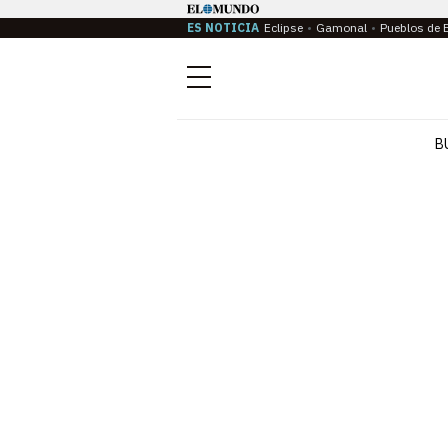
ES NOTICIA
Eclipse
Gamonal
Pueblos de 
Menú
B