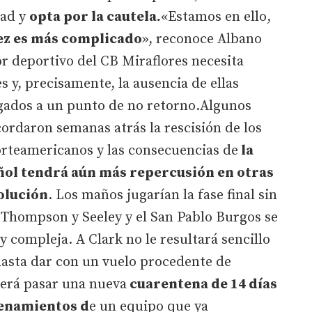
dad y
opta por la cautela.
«Estamos en ello,
ez es más complicado
», reconoce Albano
or deportivo del CB Miraflores necesita
 y, precisamente, la ausencia de ellas
egados a un punto de no retorno.Algunos
ordaron semanas atrás la rescisión de los
orteamericanos y las consecuencias de
la
ñol tendrá aún más repercusión en otras
olución
. Los maños jugarían la fase final sin
Thompson y Seeley y el San Pablo Burgos se
 compleja. A Clark no le resultará sencillo
hasta dar con un vuelo procedente de
erá pasar una nueva
cuarentena de 14 días
renamientos d
e un equipo que ya