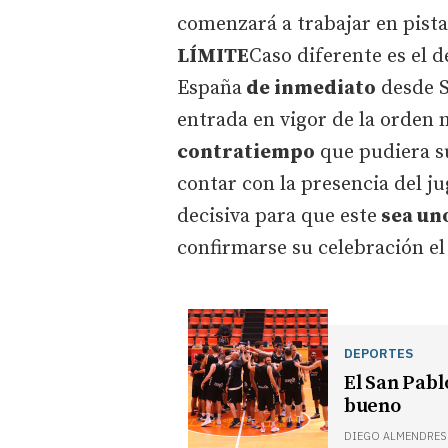
comenzará a trabajar en pista
LÍMITE
Caso diferente es el 
España
de inmediato
desde S
entrada en vigor de la orden m
contratiempo
que pudiera s
contar con la presencia del 
decisiva para que este
sea uno
confirmarse su celebración e
DEPORTES
El San Pabl
bueno
DIEGO ALMENDRES