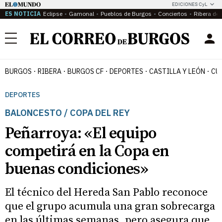
EDICIONES CyL
ES NOTICIA
Eclipse
Gamonal
Pueblos de Burgos
Conciertos
Ribera del
Menú
BURGOS
RIBERA
BURGOS CF
DEPORTES
CASTILLA Y LEÓN
CU
DEPORTES
BALONCESTO / COPA DEL REY
Peñarroya: «El equipo
competirá en la Copa en
buenas condiciones»
El técnico del Hereda San Pablo reconoce
que el grupo acumula una gran sobrecarga
en las últimas semanas, pero asegura que