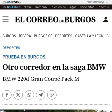
EDICIONES CyL
ES NOTICIA
Eclipse
Gamonal
Pueblos de Burgos
Conciertos
Ribera del
Menú
BURGOS
RIBERA
BURGOS CF
DEPORTES
CASTILLA Y LEÓN
CU
DEPORTES
PRUEBA EN BURGOS
Otro corredor en la saga BMW
BMW 220d Gran Coupé Pack M
Facebook
Twitter
Whatsapp
Telegram
Copiar
enlace