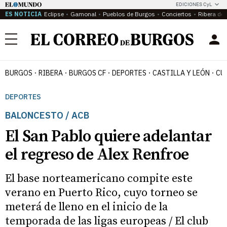
EDICIONES CyL
ES NOTICIA
Eclipse
Gamonal
Pueblos de Burgos
Conciertos
Ribera del
Menú
BURGOS
RIBERA
BURGOS CF
DEPORTES
CASTILLA Y LEÓN
CU
DEPORTES
BALONCESTO / ACB
El San Pablo quiere adelantar
el regreso de Alex Renfroe
El base norteamericano compite este
verano en Puerto Rico, cuyo torneo se
meterá de lleno en el inicio de la
temporada de las ligas europeas / El club