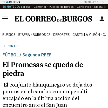
EDICIONES CyL
ES NOTICIA
Eclipse
Gamonal
Pueblos de Burgos
Conciertos
Ribera del
Menú
BURGOS
RIBERA
BURGOS CF
DEPORTES
CASTILLA Y LEÓN
CU
DEPORTES
FÚTBOL / Segunda RFEF
El Promesas se queda de
piedra
El conjunto blanquinegro se deja dos
puntos en el camino con un penalti
encajado en la última acción del
encuentro ante el San Juan