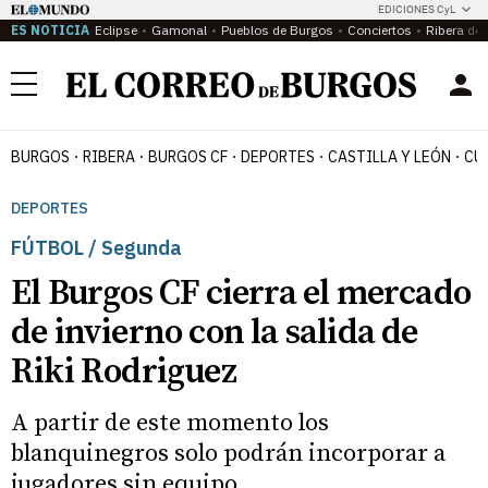
EDICIONES CyL
ES NOTICIA
Eclipse
Gamonal
Pueblos de Burgos
Conciertos
Ribera del
Menú
BURGOS
RIBERA
BURGOS CF
DEPORTES
CASTILLA Y LEÓN
CU
DEPORTES
FÚTBOL / Segunda
El Burgos CF cierra el mercado
de invierno con la salida de
Riki Rodriguez
A partir de este momento los
blanquinegros solo podrán incorporar a
jugadores sin equipo