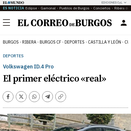
EDICIONES CyL
ES NOTICIA
Eclipse
Gamonal
Pueblos de Burgos
Conciertos
Ribera del
Menú
BURGOS
RIBERA
BURGOS CF
DEPORTES
CASTILLA Y LEÓN
CU
DEPORTES
Volkswagen ID.4 Pro
El primer eléctrico «real»
Facebook
Twitter
Whatsapp
Telegram
Copiar
enlace