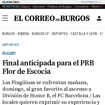
EDICIONES CyL
ES NOTICIA
Eclipse
Gamonal
Pueblos de Burgos
Conciertos
Ribera del
Menú
BURGOS
RIBERA
BURGOS CF
DEPORTES
CASTILLA Y LEÓN
CU
DEPORTES
RUGBY
Final anticipada para el PRB
Flor de Escocia
Las Pingüinas se enfrentan mañana,
domingo, al gran favorito al ascenso a
División de Honor B, el FC Barcelona / Las
locales quieren exprimir su experiencia y