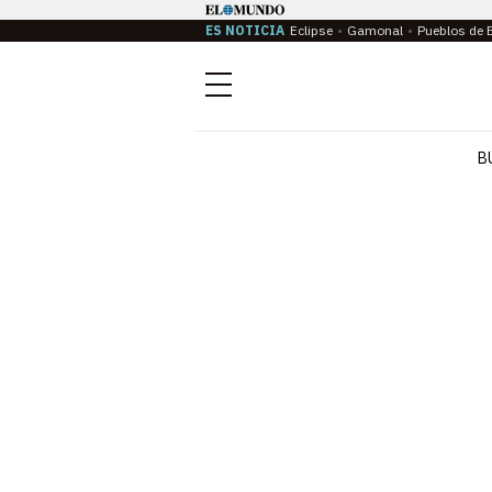
ES NOTICIA
Eclipse
Gamonal
Pueblos de 
Menú
B