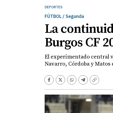
DEPORTES
FÚTBOL / Segunda
La continuid
Burgos CF 2
El experimentado central vi
Navarro, Córdoba y Matos en
Facebook
Twitter
Whatsapp
Telegram
Copiar
enlace