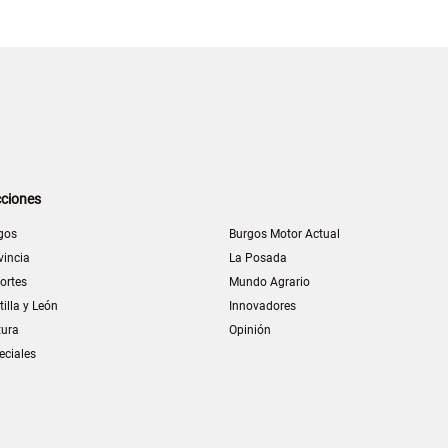
ciones
gos
Burgos Motor Actual
vincia
La Posada
ortes
Mundo Agrario
tilla y León
Innovadores
tura
Opinión
eciales