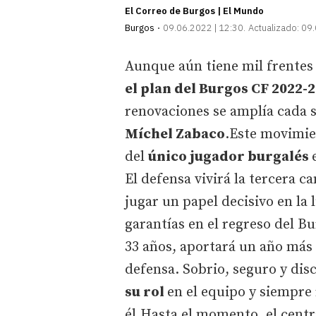
El Correo de Burgos | El Mundo
Burgos
09.06.2022 | 12:30
Actualizado:
09.
Aunque aún tiene mil frentes 
el plan del Burgos CF 2022-
renovaciones se amplía cada s
Míchel Zabaco
.Este movimien
del
único jugador burgalés
El defensa vivirá la tercera 
jugar un papel decisivo en la
garantías en el regreso del Bu
33 años, aportará un año más s
defensa. Sobrio, seguro y dis
su rol
en el equipo y siempre
él.Hasta el momento, el centr