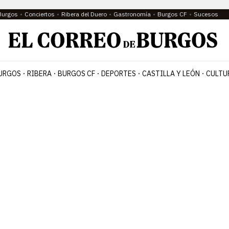
Burgos
Conciertos
Ribera del Duero
Gastronomía
Burgos CF
Sucesos
URGOS
RIBERA
BURGOS CF
DEPORTES
CASTILLA Y LEÓN
CULTU