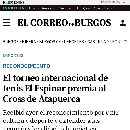
EDICIONES CyL
ES NOTICIA
Eclipse
Gamonal
Pueblos de Burgos
Conciertos
Ribera del
Menú
BURGOS
RIBERA
BURGOS CF
DEPORTES
CASTILLA Y LEÓN
CU
DEPORTES
RECONOCIMIENTO
El torneo internacional de
tenis El Espinar premia al
Cross de Atapuerca
Recibió ayer el reconocimiento por unir
cultura y deporte y extender a las
pequeñas localidades la práctica