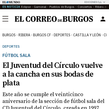
EDICIONES CyL
ES NOTICIA
Eclipse
Gamonal
Pueblos de Burgos
Conciertos
Ribera del
Menú
BURGOS
RIBERA
BURGOS CF
DEPORTES
CASTILLA Y LEÓN
CU
DEPORTES
FÚTBOL SALA
El Juventud del Círculo vuelve
a la cancha en sus bodas de
plata
Este año se cumple el veinticinco
aniversario de la sección de fútbol sala del
CD Juventud del Círculo, creada en 1997