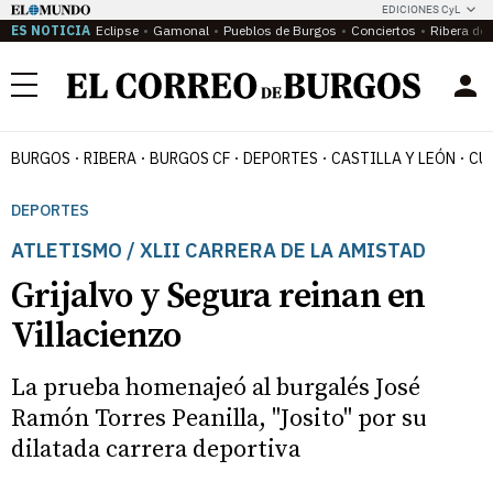
EDICIONES CyL
ES NOTICIA
Eclipse
Gamonal
Pueblos de Burgos
Conciertos
Ribera del
Menú
BURGOS
RIBERA
BURGOS CF
DEPORTES
CASTILLA Y LEÓN
CU
DEPORTES
ATLETISMO / XLII CARRERA DE LA AMISTAD
Grijalvo y Segura reinan en
Villacienzo
La prueba homenajeó al burgalés José
Ramón Torres Peanilla, "Josito" por su
dilatada carrera deportiva