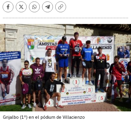
Facebook
Twitter
Whatsapp
Telegram
Copiar
enlace
Grijalbo (1º) en el pódium de Villacienzo