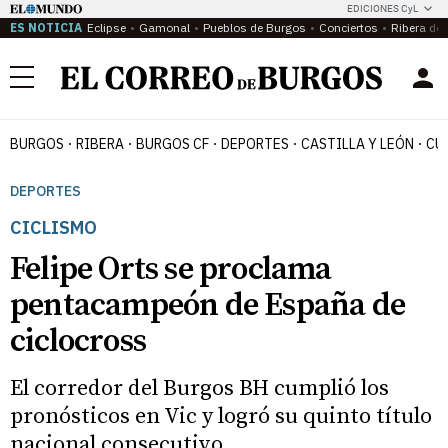
EDICIONES CyL
ES NOTICIA
Eclipse
Gamonal
Pueblos de Burgos
Conciertos
Ribera del
Menú
BURGOS
RIBERA
BURGOS CF
DEPORTES
CASTILLA Y LEÓN
CU
DEPORTES
CICLISMO
Felipe Orts se proclama
pentacampeón de España de
ciclocross
El corredor del Burgos BH cumplió los
pronósticos en Vic y logró su quinto título
nacional consecutivo