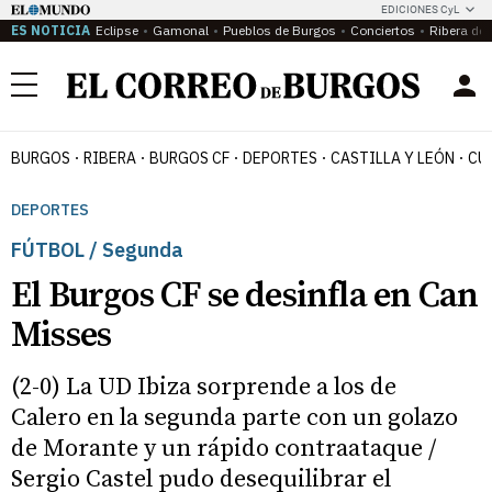
EDICIONES CyL
ES NOTICIA
Eclipse
Gamonal
Pueblos de Burgos
Conciertos
Ribera del
Menú
BURGOS
RIBERA
BURGOS CF
DEPORTES
CASTILLA Y LEÓN
CU
DEPORTES
FÚTBOL / Segunda
El Burgos CF se desinfla en Can
Misses
(2-0) La UD Ibiza sorprende a los de
Calero en la segunda parte con un golazo
de Morante y un rápido contraataque /
Sergio Castel pudo desequilibrar el