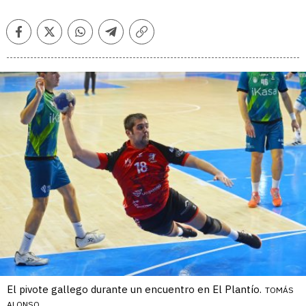
Facebook
Twitter
Whatsapp
Telegram
Copiar
enlace
El pivote gallego durante un encuentro en El Plantío.
TOMÁS
ALONSO