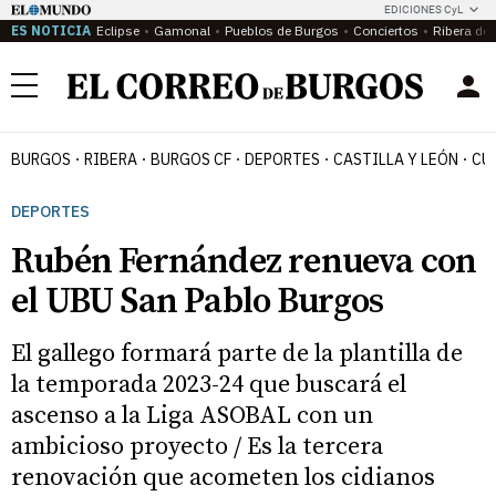
EDICIONES CyL
ES NOTICIA
Eclipse
Gamonal
Pueblos de Burgos
Conciertos
Ribera del
Menú
BURGOS
RIBERA
BURGOS CF
DEPORTES
CASTILLA Y LEÓN
CU
DEPORTES
Rubén Fernández renueva con
el UBU San Pablo Burgos
El gallego formará parte de la plantilla de
la temporada 2023-24 que buscará el
ascenso a la Liga ASOBAL con un
ambicioso proyecto / Es la tercera
renovación que acometen los cidianos