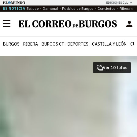
EDICIONES CyL
ES NOTICIA
Eclipse
Gamonal
Pueblos de Burgos
Conciertos
Ribera del
Menú
BURGOS
RIBERA
BURGOS CF
DEPORTES
CASTILLA Y LEÓN
CU
Ver 10 fotos