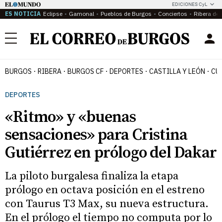
EDICIONES CyL
ES NOTICIA
Eclipse
Gamonal
Pueblos de Burgos
Conciertos
Ribera del
Menú
BURGOS
RIBERA
BURGOS CF
DEPORTES
CASTILLA Y LEÓN
CU
DEPORTES
«Ritmo» y «buenas
sensaciones» para Cristina
Gutiérrez en prólogo del Dakar
La piloto burgalesa finaliza la etapa
prólogo en octava posición en el estreno
con Taurus T3 Max, su nueva estructura.
En el prólogo el tiempo no computa por lo