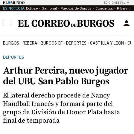
EDICIONES CyL
ES NOTICIA
Eclipse
Gamonal
Pueblos de Burgos
Conciertos
Ribera del
Menú
BURGOS
RIBERA
BURGOS CF
DEPORTES
CASTILLA Y LEÓN
CU
DEPORTES
Arthur Pereira, nuevo jugador
del UBU San Pablo Burgos
El lateral derecho procede de Nancy
Handball francés y formará parte del
grupo de División de Honor Plata hasta
final de temporada