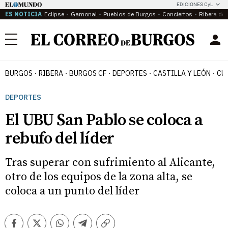
EDICIONES CyL
ES NOTICIA
Eclipse
Gamonal
Pueblos de Burgos
Conciertos
Ribera del
Menú
BURGOS
RIBERA
BURGOS CF
DEPORTES
CASTILLA Y LEÓN
CU
DEPORTES
El UBU San Pablo se coloca a
rebufo del líder
Tras superar con sufrimiento al Alicante,
otro de los equipos de la zona alta, se
coloca a un punto del líder
Facebook
Twitter
Whatsapp
Telegram
Copiar