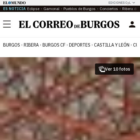
EDICIONES CyL
ES NOTICIA
Eclipse
Gamonal
Pueblos de Burgos
Conciertos
Ribera del
Menú
BURGOS
RIBERA
BURGOS CF
DEPORTES
CASTILLA Y LEÓN
CU
Ver 10 fotos