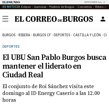
EDICIONES CyL
ES NOTICIA
Eclipse
Gamonal
Pueblos de Burgos
Conciertos
Ribera del
Menú
BURGOS
RIBERA
BURGOS CF
DEPORTES
CASTILLA Y LEÓN
CU
DEPORTES
El UBU San Pablo Burgos busca
mantener el liderato en
Ciudad Real
El conjunto de Roi Sánchez visita este
domingo al ID Energy Caserío a las 12.00
horas