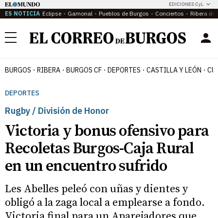
EDICIONES CyL
ES NOTICIA
Eclipse
Gamonal
Pueblos de Burgos
Conciertos
Ribera del
Menú
BURGOS
RIBERA
BURGOS CF
DEPORTES
CASTILLA Y LEÓN
CU
DEPORTES
Rugby / División de Honor
Victoria y bonus ofensivo para
Recoletas Burgos-Caja Rural
en un encuentro sufrido
Les Abelles peleó con uñas y dientes y
obligó a la zaga local a emplearse a fondo.
Victoria final para un Aparejadores que