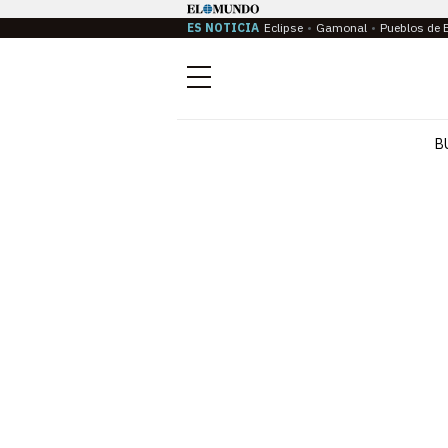
ES NOTICIA
Eclipse
Gamonal
Pueblos de 
Menú
B