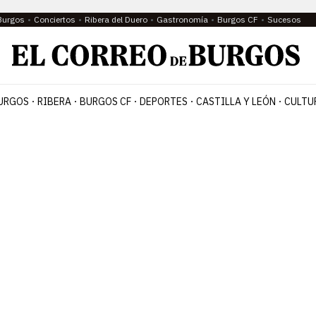
Burgos
Conciertos
Ribera del Duero
Gastronomía
Burgos CF
Sucesos
URGOS
RIBERA
BURGOS CF
DEPORTES
CASTILLA Y LEÓN
CULTU